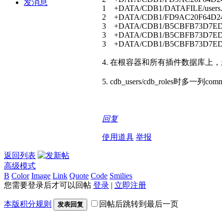
发消息
1 +DATA/CDB1/DATAFILE/users.
2 +DATA/CDB1/FD9AC20F64D244
3 +DATA/CDB1/B5CBFB73D7ED0F
3 +DATA/CDB1/B5CBFB73D7ED0F
3 +DATA/CDB1/B5CBFB73D7ED0F
4. 在根容器和所有插件数据库上，永
5. cdb_users/cdb_roles时多一列commo
回复
使用道具
举报
返回列表
高级模式
B
Color
Image
Link
Quote
Code
Smilies
您需要登录后才可以回帖
登录
|
立即注册
本版积分规则
回帖后跳转到最后一页
发表回复