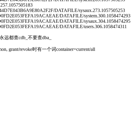
257.1057505183
D7E043B6A9E80A2F2F/DATAFILE/sysaux.273.1057505253
D2E053FEFA19ACAEAE/DATAFILE/system.300.1058474293
D2E053FEFA19ACAEAE/DATAFILE/sysaux.304.1058474295
D2E053FEFA19ACAEAE/DATAFILE/users.306.1058474311
远都查cdb_不要查dba_
n, grant/revoke时有一个词container=current/all