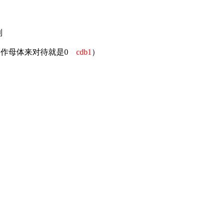
列
当作母体来对待就是0
cdb1
）