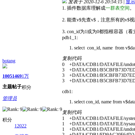
发表于 2020-12-6 20:54:15
|
显
1. 插件数据库理解成
一群表空间
。
2. 能查v$先查v$，注意所有的v$视图
3. con_id为1或为0都指根
pdb1_1:
select con_id, name from v$dat
复制代码
botang
0 +DATA/CDB1/DATAFILE/undotb
3 +DATA/CDB1/B5CBFB73D7ED0F
3 +DATA/CDB1/B5CBFB73D7ED0F
1005
1469
1万
3 +DATA/CDB1/B5CBFB73D7ED0F
主题
帖子
积分
cdb1:
管理员
select con_id, name from v$data
复制代码
1 +DATA/CDB1/DATAFILE/system
积分
1 +DATA/CDB1/DATAFILE/sysaux
12022
1 +DATA/CDB1/DATAFILE/undotb
2 +DATA/CDB1/FD9AC20F64D244