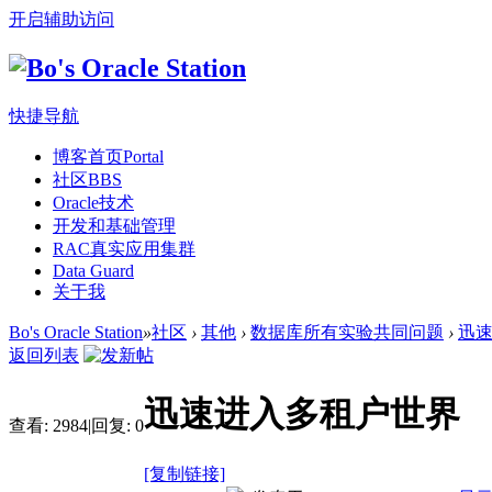
开启辅助访问
快捷导航
博客首页
Portal
社区
BBS
Oracle技术
开发和基础管理
RAC真实应用集群
Data Guard
关于我
Bo's Oracle Station
»
社区
›
其他
›
数据库所有实验共同问题
›
迅
返回列表
迅速进入多租户世界
查看:
2984
|
回复:
0
[复制链接]