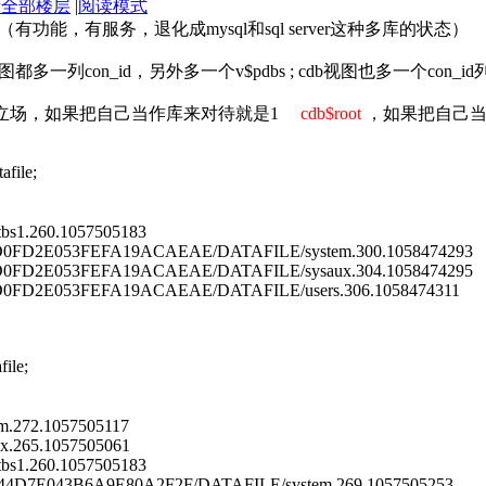
示全部楼层
|
阅读模式
（有功能，有服务，退化成mysql和sql server这种多库的状态）
都多一列con_id，另外多一个v$pdbs ; cdb视图也多一个con_id
容器（看立场，如果把自己当作库来对待就是1
cdb$root
，如果把自己
afile;
s1.260.1057505183
D2E053FEFA19ACAEAE/DATAFILE/system.300.1058474293
D2E053FEFA19ACAEAE/DATAFILE/sysaux.304.1058474295
D2E053FEFA19ACAEAE/DATAFILE/users.306.1058474311
file;
.272.1057505117
.265.1057505061
s1.260.1057505183
D7E043B6A9E80A2F2F/DATAFILE/system.269.1057505253