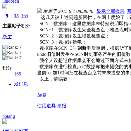
linloosen
发表于 2015-9-1 08:38:40
|
显示全部楼层
|
9
15
165
这几天被上述问题所困扰，在网上度娘了，
SCN：数据库（这里数据库未特别说明即指or
主题
帖子
积分
SCN+1：数据库发生完全检查点，检查点时间
SCN+2：数据库发生增量检查点；
版主
SCN+3：数据库断电；
数据库在SCN+3时刻断电后重启，根据所了解
undo旧值时发生在SCN时刻事务产生的旧值
我个人设想过数据库会不会通过下面方式来
数据库在进行检查点时数据库把未提交的的事务
积分
当前scn加1时间把在检查点之前未未提交的事
165
以上，请赐教！
发消息
回复
使用道具
举报
botang