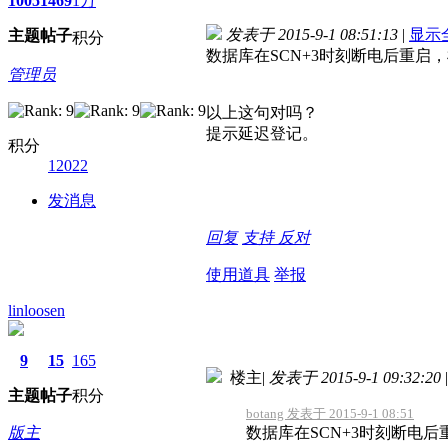
1005
1469
1万
发表于 2015-9-1 08:51:13
|
显示
主题
帖子
积分
数据库在SCN+3时刻断电后重启
管理员
以上这句对吗？
提示延迟登记。
积分
12022
发消息
回复
支持
反对
使用道具
举报
linloosen
9
15
165
楼主
|
发表于 2015-9-1 09:32:20
|
主题
帖子
积分
botang 发表于 2015-9-1 08:51
版主
数据库在SCN+3时刻断电后