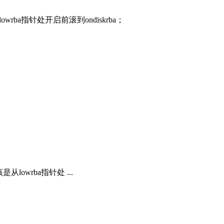
rba指针处开启前滚到ondiskrba；
wrba指针处 ...