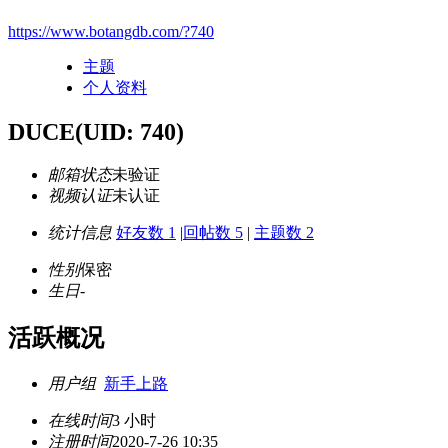
https://www.botangdb.com/?740
主题
个人资料
DUCE
(UID: 740)
邮箱状态
未验证
视频认证
未认证
统计信息
好友数 1
|
回帖数 5
|
主题数 2
性别
保密
生日
-
活跃概况
用户组
新手上路
在线时间
3 小时
注册时间
2020-7-26 10:35